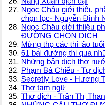
Nắng Xuân dịch đại
Ngọc Châu giới thiệu p
chọn lọc- Nguyễn Đình 
Ngọc Châu giới thiiệu p
ĐƯỜNG CHỌN DỊCH
Mừng thọ các thi lão tuổ
61 bài đường thi qua n
Những bản dịch thơ nư
Phạm Bá Chiểu - Tự dịch
Secretly Love - Hương 
Thơ tam ngữ
Thơ dịch - Trần Thị Tha
NHỮNG CÂU THƠ ĐƯỢC