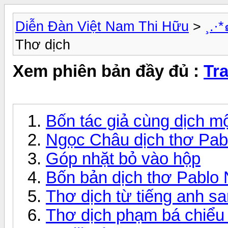
Diễn Đàn Việt Nam Thi Hữu
>
¸.·
Thơ dịch
Xem phiên bản đầy đủ :
Tr
Bốn tác giả cùng dịch mô
Ngọc Châu dịch thơ P
Góp nhặt bỏ vào hộp
Bốn bản dịch thơ Pablo 
Thơ dịch từ tiếng anh sa
Thơ dịch phạm bá chiểu