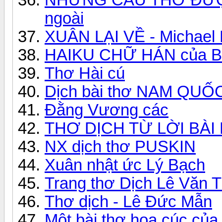
ngoài
XUÂN LẠI VỀ - Michael
HAIKU CHỮ HÁN của Bù
Thơ Hài cú
Dịch bài thơ NAM QU
Đằng Vương các
THƠ DỊCH TỪ LỜI BÀI
NX dịch thơ PUSKIN
Xuân nhật ức Lý Bạch
Trang thơ Dịch Lê Văn 
Thơ dịch - Lê Đức Mẫn
Một bài thơ hoa cúc củ