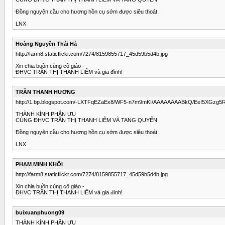
Đồng nguyện cầu cho hương hồn cụ sớm được siêu thoát
LNX
Hoàng Nguyễn Thái Hà
http://farm8.staticflickr.com/7274/8159855717_45d59b5d4b.jpg
Xin chia buồn cùng cô giáo -
ĐHVC TRẦN THỊ THANH LIÊM và gia đình!
TRẦN THANH HƯƠNG
http://1.bp.blogspot.com/-LXTFqEZaEx8/WF5-n7m9mKI/AAAAAAAABkQ/EeI5XGzg
THÀNH KÍNH PHÂN ƯU
CÙNG ĐHVC TRẦN THỊ THANH LIÊM VÀ TANG QUYẾN
Đồng nguyện cầu cho hương hồn cụ sớm được siêu thoát
LNX
PHẠM MINH KHÔI
http://farm8.staticflickr.com/7274/8159855717_45d59b5d4b.jpg
Xin chia buồn cùng cô giáo -
ĐHVC TRẦN THỊ THANH LIÊM và gia đình!
buixuanphuong09
THÀNH KÍNH PHÂN ƯU