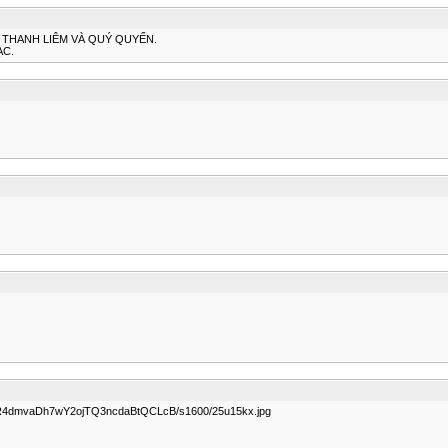
Ị THANH LIÊM VÀ QUÝ QUYẾN.
ẠC.
5R4dmvaDh7wY2ojTQ3ncdaBtQCLcB/s1600/25u15kx.jpg