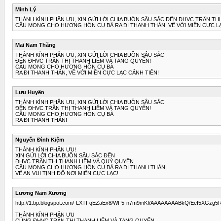
Minh Lý
THÀNH KÍNH PHÂN ƯU, XIN GỬI LỜI CHIA BUỒN SÂU SẮC ĐẾN ĐHVC TRẦN TH
CẦU MONG CHO HƯƠNG HỒN CỤ BÀ RA ĐI THANH THẢN, VỀ VỚI MIỀN CỰC L
Mai Nam Thắng
THÀNH KÍNH PHÂN ƯU, XIN GỬI LỜI CHIA BUỒN SÂU SẮC
ĐẾN ĐHVC TRẦN THỊ THANH LIÊM VÀ TANG QUYẾN!
CẦU MONG CHO HƯƠNG HỒN CỤ BÀ
RA ĐI THANH THẢN, VỀ VỚI MIỀN CỰC LẠC CẢNH TIÊN!
Lưu Huyền
THÀNH KÍNH PHÂN ƯU, XIN GỬI LỜI CHIA BUỒN SÂU SẮC
ĐẾN ĐHVC TRẦN THỊ THANH LIÊM VÀ TANG QUYẾN!
CẦU MONG CHO HƯƠNG HỒN CỤ BÀ
RA ĐI THANH THẢN!
Nguyễn Đình Kiệm
THÀNH KÍNH PHÂN ƯU!
XIN GỬI LỜI CHIA BUỒN SÂU SẮC ĐẾN
ĐHVC TRẦN THỊ THANH LIÊM VÀ QUÝ QUYẾN.
CẦU MONG CHO HƯƠNG HỒN CỤ BÀ RA ĐI THANH THẢN,
VỀ AN VUI TỊNH ĐỘ NƠI MIỀN CỰC LẠC!
Lương Nam Xương
http://1.bp.blogspot.com/-LXTFqEZaEx8/WF5-n7m9mKI/AAAAAAAABkQ/EeI5XGzg
THÀNH KÍNH PHÂN ƯU
CÙNG ĐHVC TRẦN THỊ THANH LIÊM VÀ TANG QUYẾN