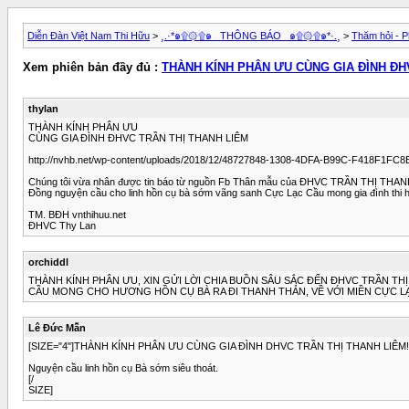
Diễn Đàn Việt Nam Thi Hữu
>
¸.·*๑۩۞۩๑_ THÔNG BÁO _๑۩۞۩๑*·.¸
>
Thăm hỏi - P
Xem phiên bản đầy đủ :
THÀNH KÍNH PHÂN ƯU CÙNG GIA ĐÌNH ĐH
thylan
THÀNH KÍNH PHÂN ƯU
CÙNG GIA ĐÌNH ĐHVC TRẦN THỊ THANH LIÊM
http://nvhb.net/wp-content/uploads/2018/12/48727848-1308-4DFA-B99C-F418F1FC
Chúng tôi vừa nhân được tin báo từ nguồn Fb Thân mẫu của ĐHVC TRẦN THỊ THANH L
Đồng nguyện cầu cho linh hồn cụ bà sớm vãng sanh Cực Lạc Cầu mong gia đình thi 
TM. BĐH vnthihuu.net
ĐHVC Thy Lan
orchiddl
THÀNH KÍNH PHÂN ƯU, XIN GỬI LỜI CHIA BUỒN SÂU SẮC ĐẾN ĐHVC TRẦN TH
CẦU MONG CHO HƯƠNG HỒN CỤ BÀ RA ĐI THANH THẢN, VỀ VỚI MIỀN CỰC L
Lê Đức Mẫn
[SIZE="4"]THÀNH KÍNH PHÂN ƯU CÙNG GIA ĐÌNH DHVC TRẦN THỊ THANH LIÊM!
Nguyện cầu linh hồn cụ Bà sớm siêu thoát.
[/
SIZE]