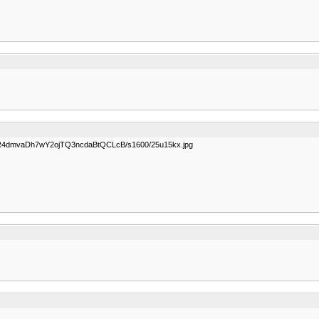
5R4dmvaDh7wY2ojTQ3ncdaBtQCLcB/s1600/25u15kx.jpg