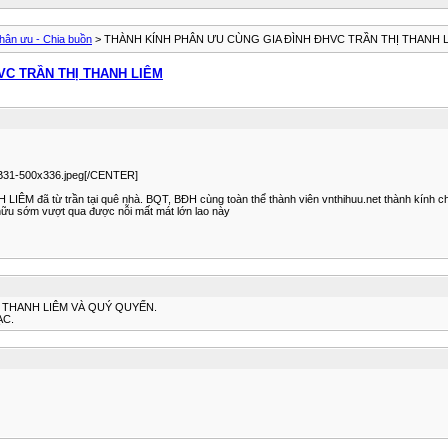
hân ưu - Chia buồn
> THÀNH KÍNH PHÂN ƯU CÙNG GIA ĐÌNH ĐHVC TRẦN THỊ THANH 
VC TRẦN THỊ THANH LIÊM
8B31-500x336.jpeg[/CENTER]
IÊM đã từ trần tại quê nhà. BQT, BĐH cùng toàn thể thành viên vnthihuu.net thành kín
hữu sớm vượt qua được nỗi mất mát lớn lao này
Ị THANH LIÊM VÀ QUÝ QUYẾN.
ẠC.