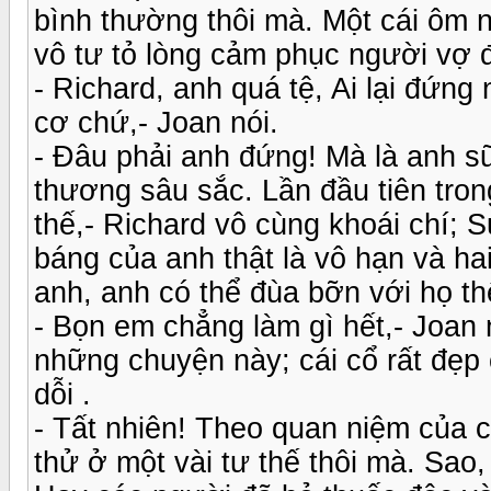
bình thường thôi mà. Một cái ôm nh
vô tư tỏ lòng cảm phục người vợ 
- Richard, anh quá tệ, Ai lại đứn
cơ chứ,- Joan nói.
- Đâu phải anh đứng! Mà là anh sữ
thương sâu sắc. Lần đầu tiên tro
thế,- Richard vô cùng khoái chí;
báng của anh thật là vô hạn và hai
anh, anh có thể đùa bỡn với họ t
- Bọn em chẳng làm gì hết,- Joan 
những chuyện này; cái cổ rất đẹp 
dỗi .
- Tất nhiên! Theo quan niệm của cá
thử ở một vài tư thế thôi mà. Sao