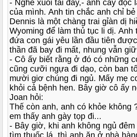
- Nghe xuôi tai đấy,- anh cay độc 
của mình. Anh tin chắc anh chỉ bẻ
Dennis là một chàng trai gỉàn dị h
Wyoming để làm thủ tục li dị. Anh 
đứa con gái yêu lần đầu tiên được 
thần đã bay đi mất, nhung vẫn giữ
- Cô ấy biết rằng ở đó có những 
cũng cưỡi ngựa đi dạo, còn ban tố
mười giơ chúng đi ngủ. Mấy mẹ co
khỏi cả bệnh hen. Bây giờ cô ấy ng
Joan hỏi:
Thế còn anh, anh có khỏe không 
em thấy anh gày tọp đi...
- Bây giờ, khi anh không ngủ đêm ở
tìm thuốc lá. thì anh ăn ở nhà h