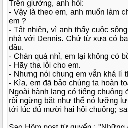
Trên giường, anh hỏi:
- Vậy là theo em, anh muốn làm c
em ?
- Tất nhiên, vì anh thấy cuộc sốn
nhà với Dennis. Chứ từ xưa có ba
đâu.
- Chán quá nhỉ, em lại không có b
- Hãy tha lỗi cho em.
- Nhưng nói chung em vẫn khá lí 
- Kìa, em đã bảo chúng ta hoàn t
Ngoài hành lang có tiếng chuông đ
rồi ngừng bặt như thể nó lưỡng lự. 
tới lúc đủ mười hai hồi chuông; s
Sao Hôm post từ quyển : "Những 