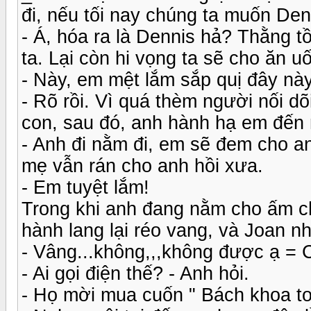
đi, nếu tối nay chúng ta muốn Den
- Á, hóa ra là Dennis hả? Thằng tồ
ta. Lại còn hi vọng ta sẽ cho ăn
- Này, em mệt lắm sắp quị đây nà
- Rõ rồi. Vì quá thèm người nối d
con, sau đó, anh hành hạ em đến
- Anh đi nằm đi, em sẽ đem cho 
mẹ vẫn rán cho anh hồi xưa.
- Em tuyệt lắm!
Trong khi anh đang nằm cho ấm ch
hành lang lại réo vang, và Joan n
- Vâng...không,,,không được ạ = C
- Ai gọi điện thế? - Anh hỏi.
- Họ mời mua cuốn " Bách khoa to