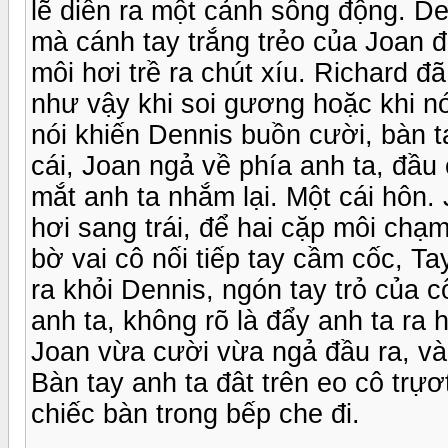
lẽ diễn ra một cảnh sống động. De
mà cánh tay trắng trẻo của Joan đư
môi hơi trề ra chút xíu. Richard 
như vậy khi soi gương hoặc khi nó
nói khiến Dennis buồn cười, bàn t
cái, Joan ngả về phía anh ta, đầu 
mắt anh ta nhắm lại. Một cái hôn.
hơi sang trái, để hai cặp môi ch
bờ vai cô nối tiếp tay cầm cốc, Ta
ra khỏi Dennis, ngón tay trỏ của c
anh ta, không rõ là đẩy anh ta ra ha
Joan vừa cười vừa ngả đầu ra, và 
Bàn tay anh ta đât trên eo cô trựơ
chiếc bàn trong bếp che đi.