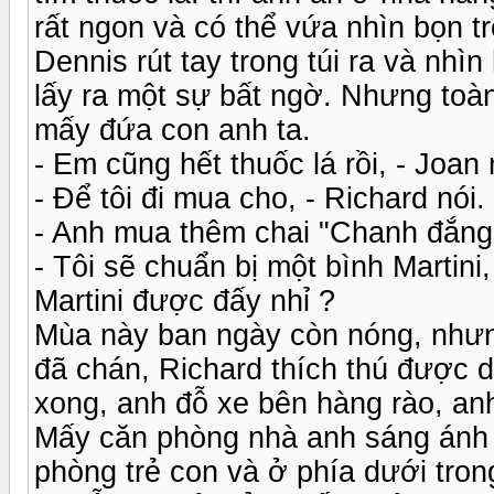
rất ngon và có thể vứa nhìn bọn t
Dennis rút tay trong túi ra và nhì
lấy ra một sự bất ngờ. Nhưng toàn
mấy đứa con anh ta.
- Em cũng hết thuốc lá rồi, - Joan 
- Để tôi đi mua cho, - Richard nói.
- Anh mua thêm chai "Chanh đắng
- Tôi sẽ chuẩn bị một bình Martini, 
Martini được đấy nhỉ ?
Mùa này ban ngày còn nóng, nhưng
đã chán, Richard thích thú được d
xong, anh đỗ xe bên hàng rào, anh
Mấy căn phòng nhà anh sáng ánh đ
phòng trẻ con và ở phía dưới tron