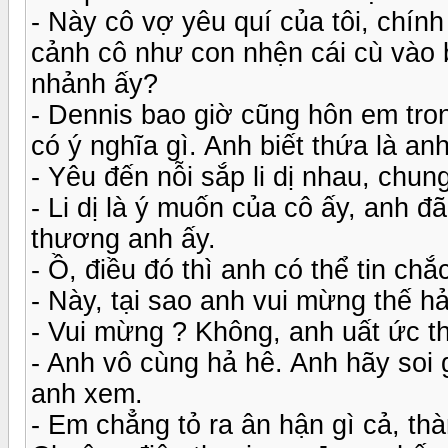
- Này cô vợ yêu quí của tôi, chính
cảnh cô như con nhện cái cù vào b
nhảnh ấy?
- Dennis bao giờ cũng hôn em tro
có ý nghĩa gì. Anh biết thứa là anh
- Yêu đến nỗi sắp li dị nhau, chu
- Li dị là ý muốn của cô ấy, anh đ
thương anh ấy.
- Ồ, điều đó thì anh có thể tin chắ
- Này, tại sao anh vui mừng thế h
- Vui mừng ? Không, anh uất ức th
- Anh vô cùng hả hê. Anh hãy soi
anh xem.
- Em chẳng tỏ ra ân hận gì cả, th