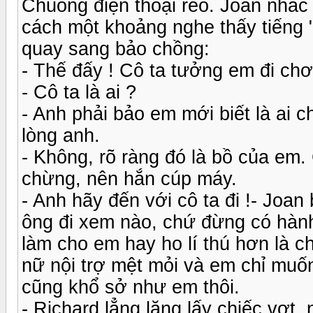
Chuông điện thoại reo. Joan nhấc 
cách một khoảng nghe thấy tiếng 
quay sang bảo chồng:
- Thế đấy ! Cô ta tưởng em đi chơi
- Cô ta là ai ?
- Anh phải bảo em mới biết là ai 
lòng anh.
- Không, rõ ràng đó là bồ của em.
chừng, nên hắn cúp máy.
- Anh hãy đến với cô ta đi !- Joa
ông đi xem nào, chứ đừng có hàn
làm cho em hay ho lí thú hơn là c
nữ nội trợ mệt mỏi và em chỉ muố
cũng khổ sở như em thôi.
- Richard lẳng lặng lấy chiếc vợt