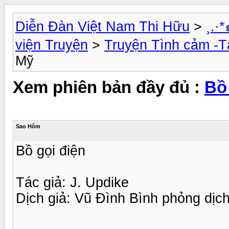
Diễn Đàn Việt Nam Thi Hữu
>
¸.
viện Truyện
>
Truyện Tình cảm -T
Mỹ
Xem phiên bản đầy đủ :
Bồ 
Sao Hôm
Bồ gọi điện
Tác giả: J. Updike
Dịch giả: Vũ Đình Bình phỏng dịc