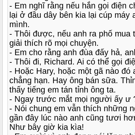
- Em nghĩ rằng nếu hắn gọi điện 
lại ở đầu dây bên kia lại cúp má
mình.
- Thôi được, nếu anh ra phố mua t
giải thích rõ mọi chuyện.
- Em cho rằng anh đùa đấy hả, anh
- Thôi đi, Richard. Ai có thể gọi
- Hoặc Hary, hoặc một gã nào đó 
chẳng hạn. Hay ông bán sữa. Thỉn
thấy tiếng em tán tỉnh ông ta.
- Ngay trước mắt mọi người ấy ư ?
- Nói chung em vẫn thích những ng
gần đây lúc nào anh cũng tươi hơ
Như bây giờ kia kìa!