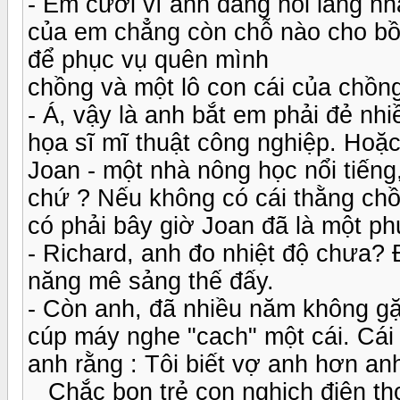
- Em cười vì anh đang nói lăng n
của em chẳng còn chỗ nào cho bồ 
để phục vụ quên mình
chồng và một lô con cái của chồn
- Á, vậy là anh bắt em phải đẻ nhi
họa sĩ mĩ thuật công nghiệp. Hoặc
Joan - một nhà nông học nổi tiếng
chứ ? Nếu không có cái thằng chồ
có phải bây giờ Joan đã là một phụ
- Richard, anh đo nhiệt độ chưa?
năng mê sảng thế đấy.
- Còn anh, đã nhiều năm không gặ
cúp máy nghe "cach" một cái. Cái 
anh rằng : Tôi biết vợ anh hơn an
_ Chắc bọn trẻ con nghịch điện th