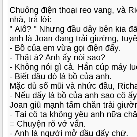
Chuông điện thoại reo vang, và R
nhà, trả lời:
" Alô? " Nhưng đầu dây bên kia đ
anh là Joan đang trải giường, tuy
- Bồ của em vừa gọi điện đấy.
- Thật à? Anh ấy nói sao?
- Không nói gì cả. Hắn cúp máy l
- Biết đâu đó là bồ của anh.
Mặc dù sổ mũi và nhức đầu, Richa
- Nếu đấy là bồ của anh sao cô ấy
Joan giũ mạnh tấm chăn trải giườn
- Tại cô ta không yêu anh nữa ch
= Chuyện rõ vớ vẩn.
- Anh là người mở đầu đấy chứ.