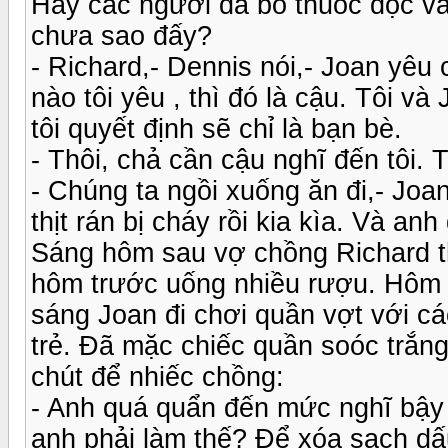
Hay các người đã bỏ thuốc độc và
chưa sao đấy?
- Richard,- Dennis nói,- Joan yêu
nào tôi yêu , thì đó là cậu. Tôi và
tôi quyết định sẽ chỉ là bạn bè.
- Thôi, chả cần cậu nghĩ đến tôi. T
- Chúng ta ngồi xuống ăn đi,- Joan
thịt rán bị cháy rồi kia kìa. Và an
Sáng hôm sau vợ chồng Richard th
hôm trước uống nhiều rượu. Hôm n
sáng Joan đi chơi quần vợt với cá
trẻ. Đã mặc chiếc quần soóc trắng 
chút để nhiếc chồng:
- Anh quá quẩn đến mức nghĩ bậy 
anh phải làm thế? Để xóa sạch dấ