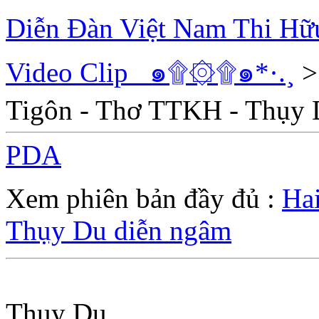
Diễn Đàn Việt Nam Thi Hữ
Video Clip _๑۩۞۩๑*·.¸
Tigôn - Thơ TTKH - Thụy 
PDA
Xem phiên bản đầy đủ :
Ha
Thụy Du diễn ngâm
Thụy Du