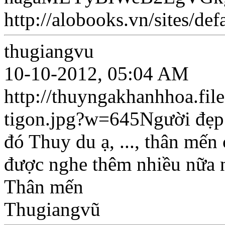
http://alobooks.vn/sites/def
thugiangvu
10-10-2012, 05:04 AM
http://thuyngakhanhhoa.fil
tigon.jpg?w=645Người đẹp n
đó Thuy du ạ, ..., thân mế
được nghe thêm nhiều nữa 
Thân mến
Thugiangvũ