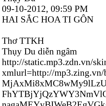
09-10-2012, 09:59 PM
HAI SẮC HOA TI GÔN
Thơ TTKH
Thụy Du diễn ngâm
http://static.mp3.zdn.vn/s
xmlurl=http://mp3.zing.vn/
MjAxMi8xMC8wMy9lLz
FhYTBjYjQzYWY3NmVlO
nagaMEYyBIWeB2EgVG