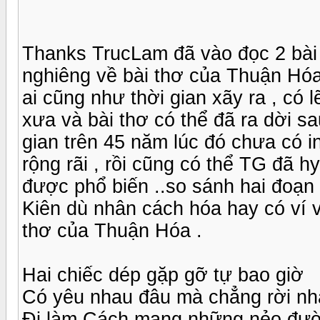
Thanks TrucLam đã vào đọc 2 bài t
nghiêng về bài thơ của Thuận Hóa h
ai cũng như thời gian xãy ra , có 
xưa và bài thơ có thể đã ra dời s
gian trên 45 năm lúc đó chưa có i
rộng rãi , rồi cũng có thể TG đã h
được phổ biến ..so sánh hai đoạn
Kiên dù nhân cách hóa hay có ví
thơ của Thuận Hóa .
Hai chiếc dép gặp gỡ tự bao giờ
Có yêu nhau đâu mà chẳng rời n
Đi làm Cách mạng những nẻo đư