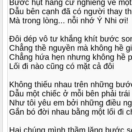
Bước hụt hẫng cứ nghiêng về một
Dẫu bên cạnh đã có người thay t
Mà trong lòng... nỗi nhớ Ý Nhi ơi!
Đôi dép vô tư khắng khít bước so
Chẳng thề nguyền mà không hề gi
Chẳng hứa hẹn nhưng không hề p
Lối đi nào cũng có mặt cả đôi
Không thiếu nhau trên những bướ
Dẫu một chiếc ở mỗi bên phải trái
Như tôi yêu em bởi những điều ng
Gắn bó đời nhau bằng một lối đi 
Hai chúng mình thầm lặng bước 