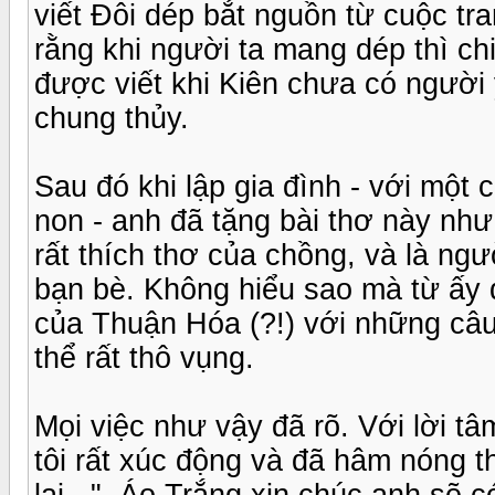
viết Đôi dép bắt nguồn từ cuộc tra
rằng khi người ta mang dép thì ch
được viết khi Kiên chưa có người
chung thủy.
Sau đó khi lập gia đình - với mộ
non - anh đã tặng bài thơ này nh
rất thích thơ của chồng, và là ngư
bạn bè. Không hiểu sao mà từ ấy 
của Thuận Hóa (?!) với những câ
thể rất thô vụng.
Mọi việc như vậy đã rõ. Với lời t
tôi rất xúc động và đã hâm nóng th
lại...", Áo Trắng xin chúc anh sẽ 