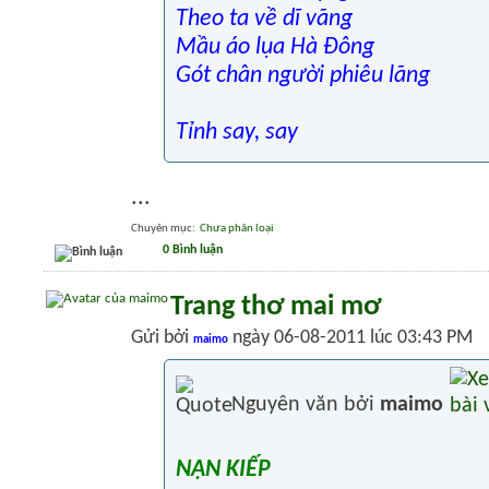
Theo ta về dĩ vãng
Mầu áo lụa Hà Đông
Gót chân người phiêu lãng
Tỉnh say, say
...
Chuyên mục
‎
Chưa phân loại
0 Bình luận
Trang thơ mai mơ
Gửi bởi
ngày 06-08-2011 lúc 03:43 PM
maimo
Nguyên văn bởi
maimo
NẠN KIẾP