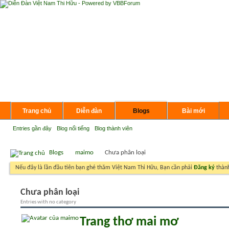
Trang chủ
Diễn đàn
Blogs
Bài mới
Entries gần đây
Blog nổi tiếng
Blog thành viên
Blogs
maimo
Chưa phân loại
Nếu đây là lần đầu tiên bạn ghé thăm Việt Nam Thi Hữu, Bạn cần phải
Đăng ký
thành
Chưa phân loại
Entries with no category
Trang thơ mai mơ