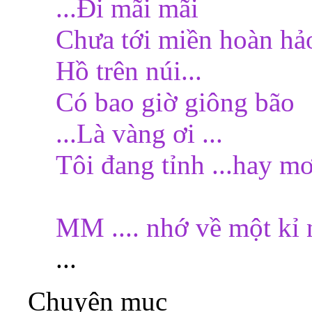
...Đi mãi mãi
Chưa tới miền hoàn hả
Hồ trên núi...
Có bao giờ giông bão
...Là vàng ơi ...
Tôi đang tỉnh ...hay mơ 
MM .... nhớ về một kỉ
...
Chuyên mục