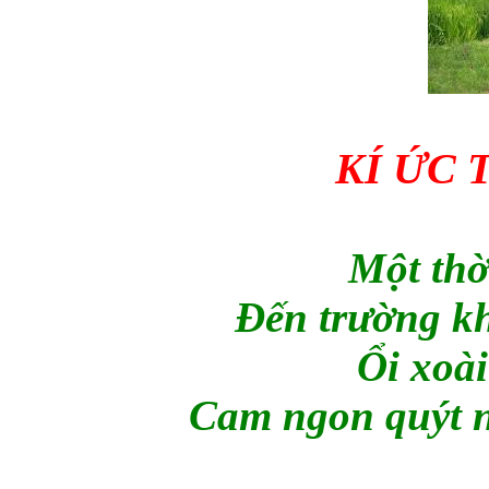
KÍ ỨC 
Một thờ
Đến trường kh
Ổi xoài
Cam ngon quýt n