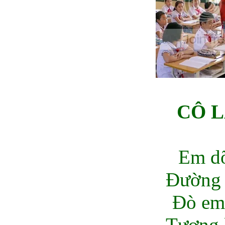
CÔ L
Em dõ
Đường 
Đò em
Tương l