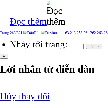
Đọc thêm
Trang 263/821
Đầu
...
163
213
253
261
262
263
26
Nhảy tới trang:
Lời nhắn từ diễn đàn
Hủy thay đổi