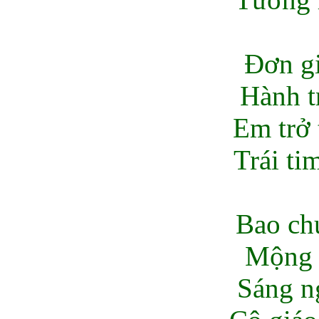
Đơn gi
Hành tr
Em trở
Trái ti
Bao ch
Mộng 
Sáng n