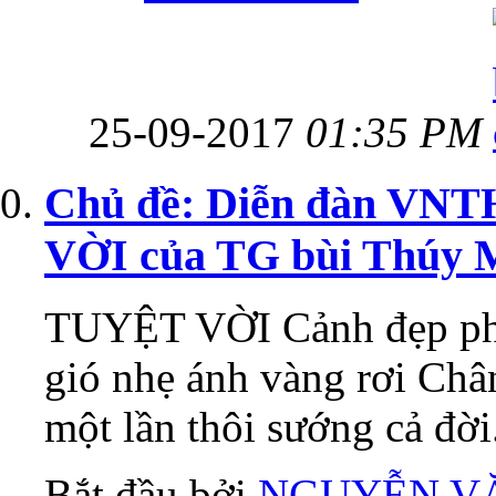
25-09-2017
01:35 PM
Chủ đề: Diễn đàn VNT
VỜI của TG bùi Thúy 
TUYỆT VỜI Cảnh đẹp phư
gió nhẹ ánh vàng rơi Châ
một lần thôi sướng cả đời.
Bắt đầu bởi
NGUYỄN V