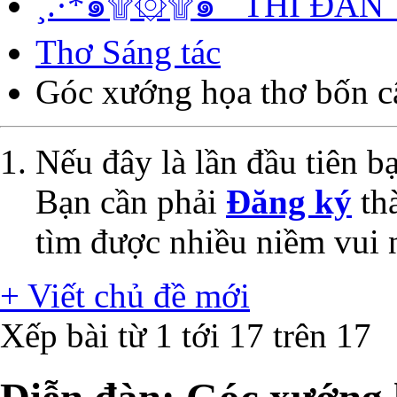
¸.·*๑۩۞۩๑_ THI ĐÀN
Thơ Sáng tác
Góc xướng họa thơ bốn c
Nếu đây là lần đầu tiên 
Bạn cần phải
Đăng ký
thà
tìm được nhiều niềm vui 
+
Viết chủ đề mới
Xếp bài từ 1 tới 17 trên 17