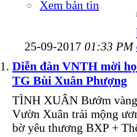
Xem bản tin
25-09-2017
01:33 PM
Diễn đàn VNTH mời h
TG Bùi Xuân Phượng
TÌNH XUÂN Bướm vàng g
Vườn Xuân trải mộng ươ
bờ yêu thương BXP + Thể 