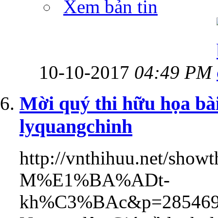
Xem bản tin
10-10-2017
04:49 PM
Mời quý thi hữu họa 
lyquangchinh
http://vnthihuu.net/show
M%E1%BA%ADt-
kh%C3%BAc&p=285469&