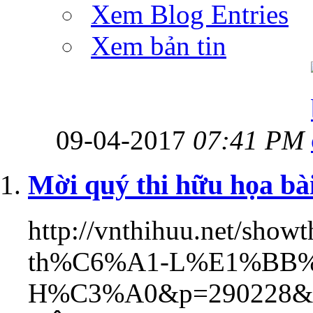
Xem Blog Entries
Xem bản tin
09-04-2017
07:41 PM
Mời quý thi hữu họa 
http://vnthihuu.net/show
th%C6%A1-L%E1%BB%
H%C3%A0&p=290228&vi