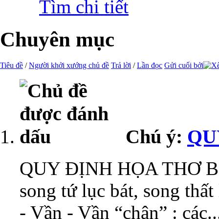
Tìm chi tiết
Chuyên mục
Tiêu đề
/
Người khởi xướng chủ đề
Trả lời
/
Lần đọc
Gửi cuối bởi
Chú ý:
QU
QUY ĐỊNH HỌA THƠ BỐN 
song tứ lục bát, song thất
- Vần - Vần “chân” : các..