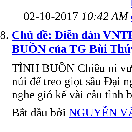
02-10-2017
10:42 AM
Chủ đề: Diễn đàn VNT
BUỒN của TG Bùi Thú
TÌNH BUỒN Chiều ni vượ
núi để treo giọt sầu Đại
nghe gió kể vài câu tình b
Bắt đầu bởi
NGUYỄN V