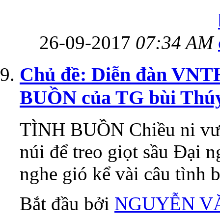
26-09-2017
07:34 AM
Chủ đề: Diễn đàn VNT
BUỒN của TG bùi Thú
TÌNH BUỒN Chiều ni vượ
núi để treo giọt sầu Đại
nghe gió kể vài câu tình b
Bắt đầu bởi
NGUYỄN V