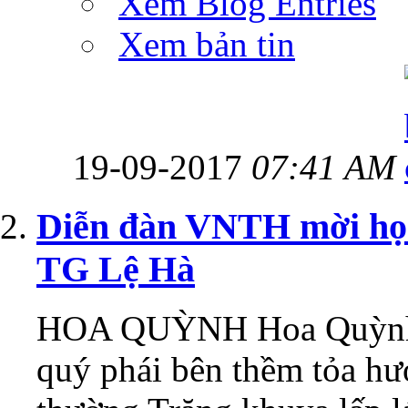
Xem Blog Entries
Xem bản tin
19-09-2017
07:41 AM
Diễn đàn VNTH mời h
TG Lệ Hà
HOA QUỲNH Hoa Quỳnh k
quý phái bên thềm tỏa h