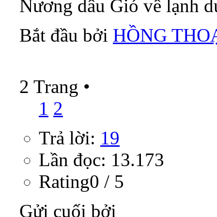
Nương dâu Gió về lạnh dư
Bắt đầu bởi
HỒNG THO
2 Trang
•
1
2
Trả lời:
19
Lần đọc: 13.173
Rating0 / 5
Gửi cuối bởi