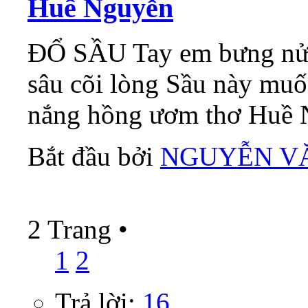
Huề Nguyễn
ĐỔ SẦU Tay em bưng nửa 
sâu cõi lòng Sầu này mu
nắng hồng ươm thơ Huề 
Bắt đầu bởi
NGUYỄN V
2 Trang
•
1
2
Trả lời:
16