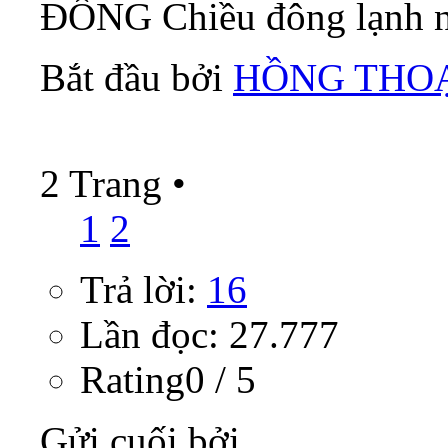
ĐÔNG Chiều đông lạnh nh
Bắt đầu bởi
HỒNG THO
2 Trang
•
1
2
Trả lời:
16
Lần đọc: 27.777
Rating0 / 5
Gửi cuối bởi