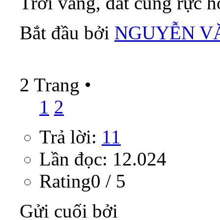
Trời vàng, đất cũng rực ho
Bắt đầu bởi
NGUYỄN V
2 Trang
•
1
2
Trả lời:
11
Lần đọc: 12.024
Rating0 / 5
Gửi cuối bởi