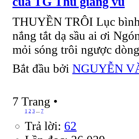
của TG Thu giang vũ
THUYỀN TRÔI Lục bình 
nắng tắt dạ sầu ai ơi Ngó
mỏi sóng trôi ngược dòng
Bắt đầu bởi
NGUYỄN V
7 Trang
•
1
2
3
...
7
Trả lời:
62