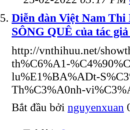
Diễn đàn Việt Nam Th
SÔNG QUÊ của tác giả
http://vnthihuu.net/show
th%C6%A1-%C4%90%
lu%E1%BA%ADt-S%C3
Th%C3%A0nh-vi%C3%A
Bắt đầu bởi
nguyenxuan
‎