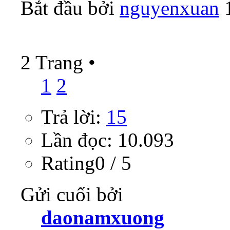
Bắt đầu bởi
nguyenxuan
‎
2 Trang
•
1
2
Trả lời:
15
Lần đọc: 10.093
Rating0 / 5
Gửi cuối bởi
daonamxuong