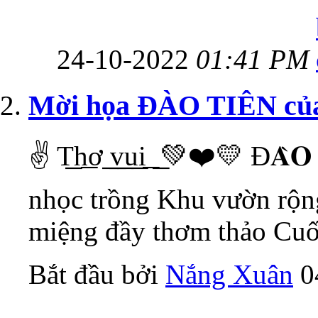
24-10-2022
01:41 PM
Mời họa ĐÀO TIÊN của
✌️ T͟h͟ơ͟ ͟v͟u͟i͟ ͟ 💚❤️💛 Đ
nhọc trồng Khu vườn rộng
miệng đầy thơm thảo Cuối
Bắt đầu bởi
Nắng Xuân
‎ 