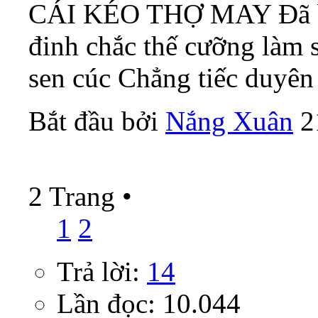
CÁI KÉO THỢ MAY Đã bắt
đinh chắc thế cưỡng làm 
sen cúc Chẳng tiếc duyên
Bắt đầu bởi
Nắng Xuân
‎ 
2 Trang
•
1
2
Trả lời:
14
Lần đọc: 10.044