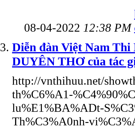
08-04-2022
12:38 PM
Diễn đàn Việt Nam Thi
DUYÊN THƠ của tác gi
http://vnthihuu.net/show
th%C6%A1-%C4%90%
lu%E1%BA%ADt-S%C3
Th%C3%A0nh-vi%C3%A