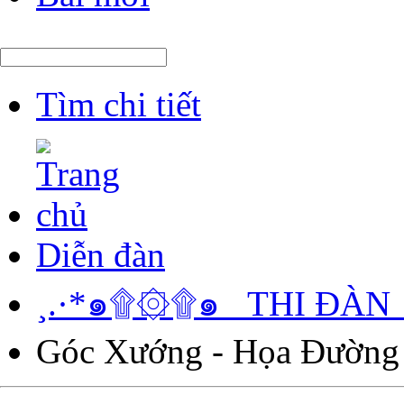
Tìm chi tiết
Diễn đàn
¸.·*๑۩۞۩๑_ THI ĐÀN
Góc Xướng - Họa Đường 