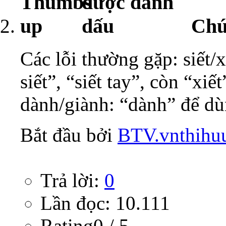
Chú
Các lỗi thường gặp: siết/
siết”, “siết tay”, còn “xi
dành/giành: “dành” để dù
Bắt đầu bởi
BTV.vnthihu
Trả lời:
0
Lần đọc: 10.111
Rating0 / 5