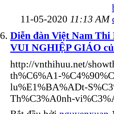
11-05-2020
11:13 AM
Diễn đàn Việt Nam Th
VUI NGHIỆP GIÁO của
http://vnthihuu.net/show
th%C6%A1-%C4%90%
lu%E1%BA%ADt-S%C3
Th%C3%A0nh-vi%C3%A
Bắt đầu bởi
nguyenxuan
‎