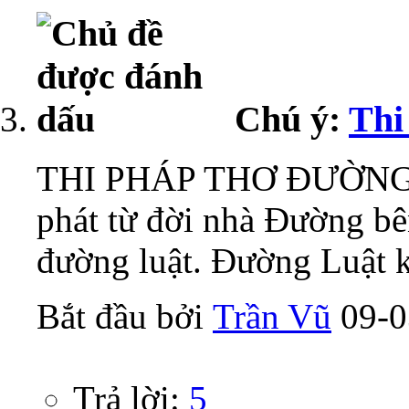
Chú ý:
Thi
THI PHÁP THƠ ÐƯỜNG Bứ
phát từ đời nhà Ðường bê
đường luật. Ðường Luật k
Bắt đầu bởi
Trần Vũ
‎ 09
Trả lời:
5