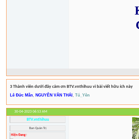
3 Thành viên dưới đây cảm ơn BTV.vnthihuu vì bài viết hữu ích này
Lê Đức Mẫn
,
NGUYỄN VĂN THÁI
,
Tú_Yên
30-04-2023
06:53 AM
BTV.vnthihuu
Ban Quản Trị
Hiện Đang :