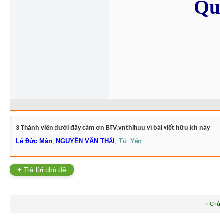
Quê
3 Thành viên dưới đây cảm ơn BTV.vnthihuu vì bài viết hữu ích này
Lê Đức Mẫn
,
NGUYỄN VĂN THÁI
,
Tú_Yên
+
Trả lời chủ đề
«
Chủ