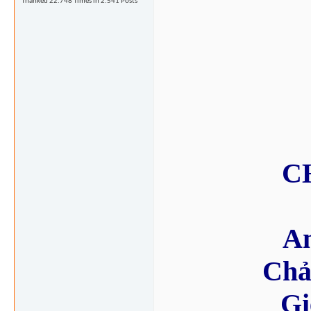
Thanked 22.748 Times in 2.541 Posts
C
An
Chả
Gi