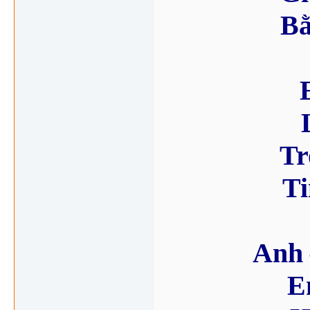
Bằ
Tr
Ti
Anh 
E