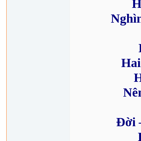
H
Nghìn
Hai
H
Nên
Đời 