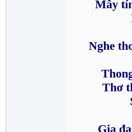
Mây tí
Nghe th
Thong
Thơ t
Gia đạ