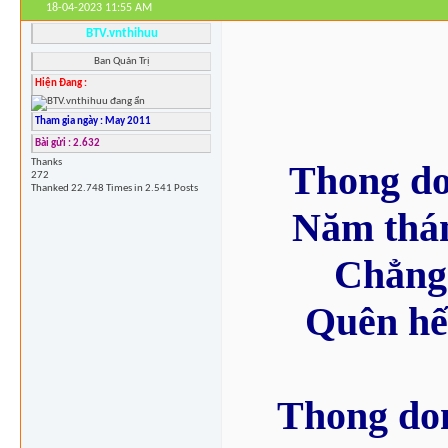
18-04-2023
11:55 AM
BTV.vnthihuu
Ban Quản Trị
Hiện Đang :
Tham gia ngày : May 2011
Bài gửi : 2.632
Thanks
Thong do
272
Thanked 22.748 Times in 2.541 Posts
Năm thán
Chẳng 
Quên hế
Thong don