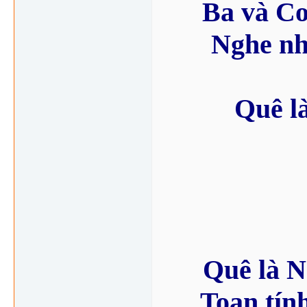
Ba và C
Nghe nh
Quê là
Quê là N
Toan tín