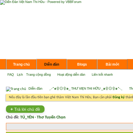
Trang chủ
Diễn đàn
Blogs
Bài mới
FAQ
Lịch
Trang cộng đồng
Hoạt động diễn đàn
Liên kết nhanh
Diễn đàn
¸.·*๑۩۞۩๑_ THƯ VIỆN THI HỮU _๑۩۞۩๑*·.¸
Th
Nếu đây là lần đầu tiên bạn ghé thăm Việt Nam Thi Hữu, Bạn cần phải
Đăng ký
thành
+
Trả lời chủ đề
Chủ đề:
TÚ_YÊN - Thơ Tuyển Chọn